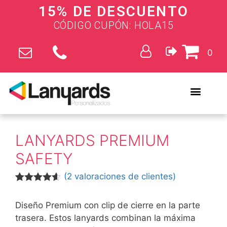
15% DE DESCUENTO
CÓDIGO CUPÓN: HOLA15
0
LANYARDS PREMIUM
SAFETY
(
2
valoraciones de clientes)
Valorado
2
con
4.50
de
Diseño Premium con clip de cierre en la parte
5 en base
a
trasera. Estos lanyards combinan la máxima
valoracion